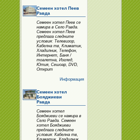
Семеен хотел Пеев
Равда
Семеен хотел Пеев се
намира в Село Равда.
Семеен хотел Пеев
предлага следните
условия: Телевизор,
Кабелна тв, Климатик,
Хладилник, Телефон,
Интернет, Баня /
тоалетна, Изглед,
Ютия, Сешоар, DVD,
Открит
Информация
Семеен хотел
Бояджиеви
Равда
Семеен хотел
Бояджиеви се намира в
Село Равда. Семеен
хотел Бояджиеви
предлага следните
условия: Кабелна тв,
Климатик, Хладилник,