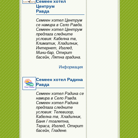
Семеен хотел
Центрум
Равда
Семеен хотел Центрум
се намира в Село Равда.
Семеен хотел Центрум
предлага следните
условия: Кабелна тв,
Климатик, Хладилник,
Интернет, Изглед,
Мини-бар, Открит
басейн, Лятна градина.
Информация
Семеен хотел Радина
Равда
Семеен хотел Радина се
намира в Село Равда.
Семеен хотел Радина
предлага следните
условия: Телевизор,
Кабелна тв, Хладилник,
Баня / тоалетна,
Тераса, Изглед, Открит
басейн, Гладене.