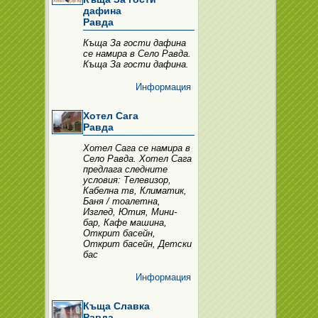
дафина
Равда
Къща За гости дафина
се намира в Село Равда.
Къща За гости дафина.
Информация
Хотел Сага
Равда
Хотел Сага се намира в
Село Равда. Хотел Сага
предлага следните
условия: Телевизор,
Кабелна тв, Климатик,
Баня / тоалетна,
Изглед, Ютия, Мини-
бар, Кафе машина,
Открит басейн,
Открит басейн, Детски
бас
Информация
Къща Славка
Равда