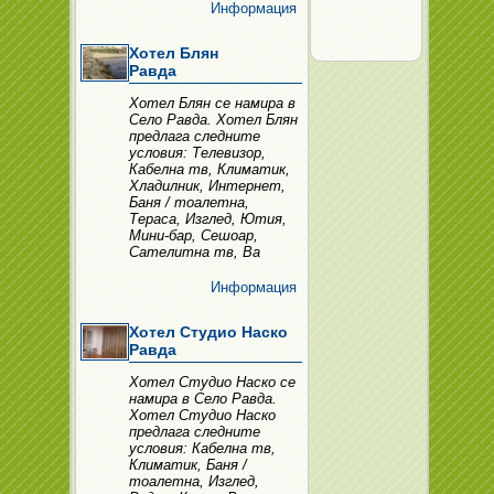
Информация
Хотел Блян
Равда
Хотел Блян се намира в
Село Равда. Хотел Блян
предлага следните
условия: Телевизор,
Кабелна тв, Климатик,
Хладилник, Интернет,
Баня / тоалетна,
Тераса, Изглед, Ютия,
Мини-бар, Сешоар,
Сателитна тв, Ва
Информация
Хотел Студио Наско
Равда
Хотел Студио Наско се
намира в Село Равда.
Хотел Студио Наско
предлага следните
условия: Кабелна тв,
Климатик, Баня /
тоалетна, Изглед,