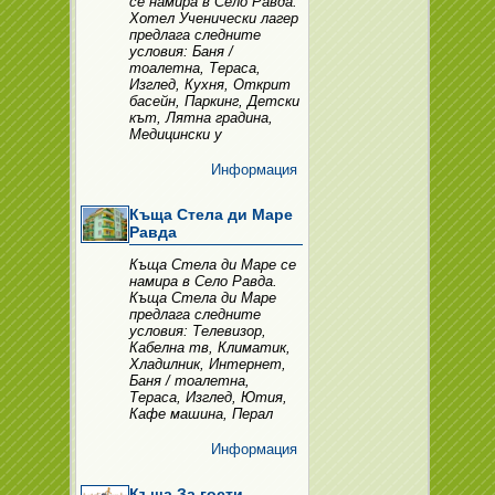
се намира в Село Равда.
Хотел Ученически лагер
предлага следните
условия: Баня /
тоалетна, Тераса,
Изглед, Кухня, Открит
басейн, Паркинг, Детски
кът, Лятна градина,
Медицински у
Информация
Къща Стела ди Маре
Равда
Къща Стела ди Маре се
намира в Село Равда.
Къща Стела ди Маре
предлага следните
условия: Телевизор,
Кабелна тв, Климатик,
Хладилник, Интернет,
Баня / тоалетна,
Тераса, Изглед, Ютия,
Кафе машина, Перал
Информация
Къща За гости