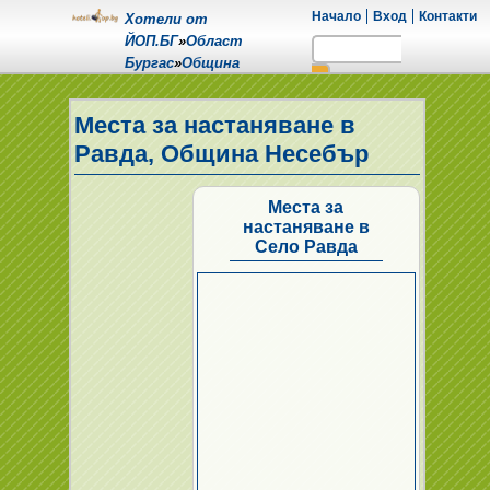
Начало
Вход
Контакти
Хотели от
ЙОП.БГ
»
Област
Бургас
»
Община
Несебър
»
Село Равда
Места за настаняване в
Равда, Община Несебър
Места за
настаняване в
Село Равда