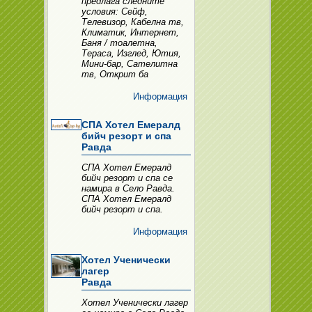
предлага следните
условия: Сейф,
Телевизор, Кабелна тв,
Климатик, Интернет,
Баня / тоалетна,
Тераса, Изглед, Ютия,
Мини-бар, Сателитна
тв, Открит ба
Информация
СПА Хотел Емералд
бийч резорт и спа
Равда
СПА Хотел Емералд
бийч резорт и спа се
намира в Село Равда.
СПА Хотел Емералд
бийч резорт и спа.
Информация
Хотел Ученически
лагер
Равда
Хотел Ученически лагер