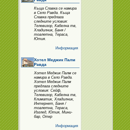
Къща Славка се намира
в Село Равда. Къща
Славка предлага
следните условия:
Телевизор, Кабелна тв,
Хладилник, Баня /
тоалетна, Тераса,
Ютия.
Информация
Хотел Меджик Палм
Равда
Хотел Меджик Палм се
намира в Село Равда.
Хотел Меджик Палм
предлага следните
условия: Сейф,
Телевизор, Кабелна тв,
Климатик, Хладилник,
Интернет, Баня /
тоалетна, Тераса,
Изглед, Ютия, Мини-
бар, Откр
Информация