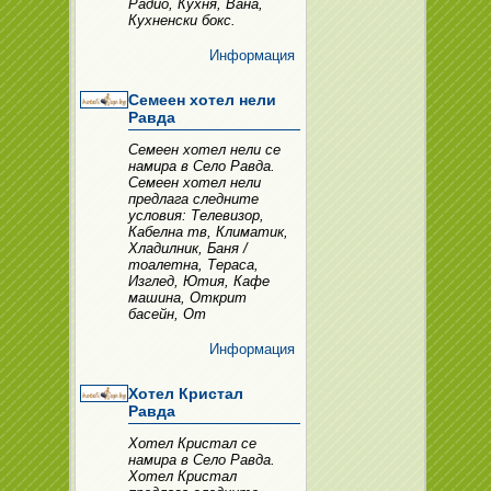
Радио, Кухня, Вана,
Кухненски бокс.
Информация
Семеен хотел нели
Равда
Семеен хотел нели се
намира в Село Равда.
Семеен хотел нели
предлага следните
условия: Телевизор,
Кабелна тв, Климатик,
Хладилник, Баня /
тоалетна, Тераса,
Изглед, Ютия, Кафе
машина, Открит
басейн, От
Информация
Хотел Кристал
Равда
Хотел Кристал се
намира в Село Равда.
Хотел Кристал