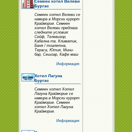
Семеен хотел Велеви
Бургас
Семеен хотел Велеви се
намира в Морски курорт
Крайморие. Семеен
хотел Велеви предлага
следните условия:
Сейф, Телевизор,
Кабелна тв, Климатик,
Баня / тоалетна,
Тераса, Ютия, Мини-
бар, Сешоар, Кафе маш
Информация
Хотел Лагуна
Бургас
Семеен хотел Хотел
Лагуна Крайморие се
намира в Морски курорт
Крайморие. Семеен
хотел Хотел Лагуна
Крайморие.
Информация