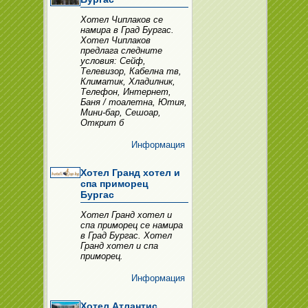
Хотел Чиплаков се
намира в Град Бургас.
Хотел Чиплаков
предлага следните
условия: Сейф,
Телевизор, Кабелна тв,
Климатик, Хладилник,
Телефон, Интернет,
Баня / тоалетна, Ютия,
Мини-бар, Сешоар,
Открит б
Информация
Хотел Гранд хотел и
спа приморец
Бургас
Хотел Гранд хотел и
спа приморец се намира
в Град Бургас. Хотел
Гранд хотел и спа
приморец.
Информация
Хотел Атлантис