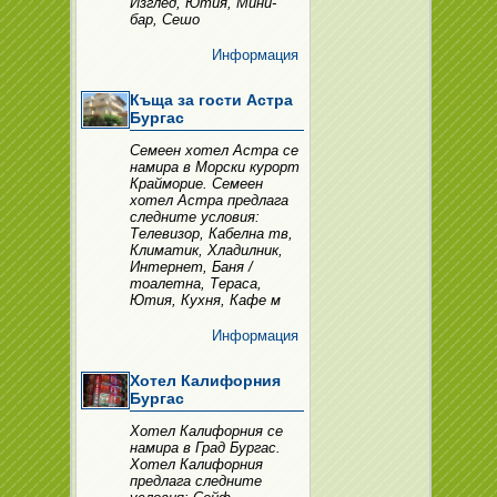
Изглед, Ютия, Мини-
бар, Сешо
Информация
Къща за гости Астра
Бургас
Семеен хотел Астра се
намира в Морски курорт
Крайморие. Семеен
хотел Астра предлага
следните условия:
Телевизор, Кабелна тв,
Климатик, Хладилник,
Интернет, Баня /
тоалетна, Тераса,
Ютия, Кухня, Кафе м
Информация
Хотел Калифорния
Бургас
Хотел Калифорния се
намира в Град Бургас.
Хотел Калифорния
предлага следните