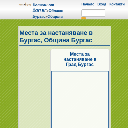
Начало
Вход
Контакти
Хотели от
ЙОП.БГ
»
Област
Бургас
»
Община
Бургас
»
Град Бургас
Места за настаняване в
Бургас, Община Бургас
Места за
настаняване в
Град Бургас