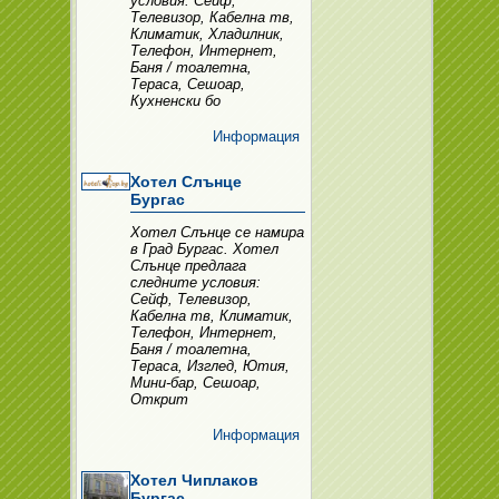
условия: Сейф,
Телевизор, Кабелна тв,
Климатик, Хладилник,
Телефон, Интернет,
Баня / тоалетна,
Тераса, Сешоар,
Кухненски бо
Информация
Хотел Слънце
Бургас
Хотел Слънце се намира
в Град Бургас. Хотел
Слънце предлага
следните условия:
Сейф, Телевизор,
Кабелна тв, Климатик,
Телефон, Интернет,
Баня / тоалетна,
Тераса, Изглед, Ютия,
Мини-бар, Сешоар,
Открит
Информация
Хотел Чиплаков
Бургас