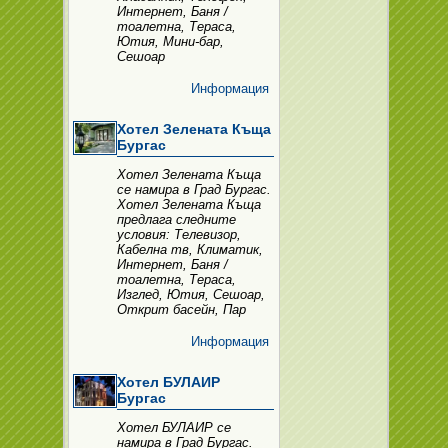
Интернет, Баня /
тоалетна, Тераса,
Ютия, Мини-бар,
Сешоар
Информация
Хотел Зелената Къща
Бургас
Хотел Зелената Къща
се намира в Град Бургас.
Хотел Зелената Къща
предлага следните
условия: Телевизор,
Кабелна тв, Климатик,
Интернет, Баня /
тоалетна, Тераса,
Изглед, Ютия, Сешоар,
Открит басейн, Пар
Информация
Хотел БУЛАИР
Бургас
Хотел БУЛАИР се
намира в Град Бургас.