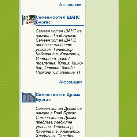
Информация
Семеен хотел ШАНС
Бургас
Семеен хотел ШАНС се
намира в Град Бургас.
Семеен хотел ШАНС
предлага следните
условия: Телевизор,
Кабелна тв, Климатик,
Интернет, Баня /
тоалетна, Ютия, Мини-
бар, Открит басейн,
Паркинг, Отопление, П
Информация
Семеен хотел Драма
Бургас
Семеен хотел Драма се
намира в Град Бургас.
Семеен хотел Драма
предлага следните
условия: Телевизор,
Кабелна тв, Климатик,
Хладилник, Телефон,