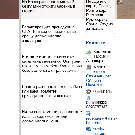
Плащане с
На Ваше разположение са 2
карта, Пране,
безплатни открити басейна и
Рент-а-кар,
паркинг.
Ресторант,
Рум сервиз,
Сауна, Студио
Релаксиращите процедури в
за масаж,
СПА Центъра се предоставят
срещу допълнително
заплащане.
Контакти
Комплекс
Тарсис и
В стаите има телевизор със
Аквапарк
сателитна телевизия. Осигурен
е кът с мека мебел. Кухненският
Морки
бокс разполага с трапезария.
курорт
Слънчев бряг
,
Община
Несебър
Баните разполагат с душ-кабина
или вана, тоалетни
055431515
принадлежности и сешоар.
0887899333,
0895787343
Някои апартаменти разполагат с
вана за хидромасаж или
reception@tarsis-
допълнителна баня.
bg.com
tarsis-
bg.com