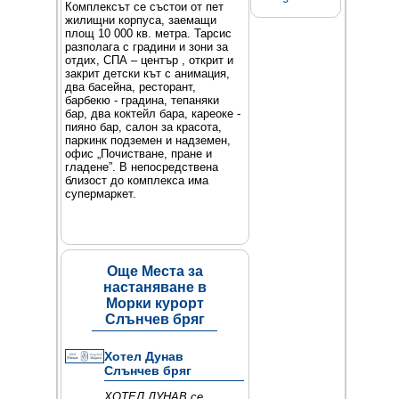
Комплексът се състои от пет
жилищни корпуса, заемащи
площ 10 000 кв. метра. Тарсис
разполага с градини и зони за
отдих, СПА – център , открит и
закрит детски кът с анимация,
два басейна, ресторант,
барбекю - градина, тепаняки
бар, два коктейл бара, кареоке -
пияно бар, салон за красота,
паркинк подземен и надземен,
офис „Почистване, пране и
гладене”. В непосредствена
близост до комплекса има
супермаркет.
Още Места за
настаняване в
Морки курорт
Слънчев бряг
Хотел Дунав
Слънчев бряг
ХОТЕЛ ДУНАВ се