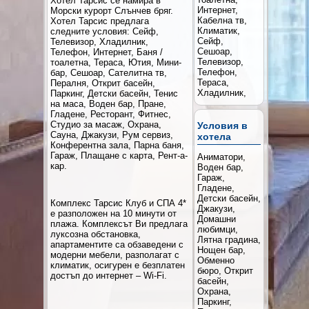
Хотел Тарсис се намира в
Интернет,
Морски курорт Слънчев бряг.
Кабелна тв,
Хотел Тарсис предлага
Климатик,
следните условия: Сейф,
Сейф,
Телевизор, Хладилник,
Сешоар,
Телефон, Интернет, Баня /
Телевизор,
тоалетна, Тераса, Ютия, Мини-
Телефон,
бар, Сешоар, Сателитна тв,
Тераса,
Пералня, Открит басейн,
Хладилник,
Паркинг, Детски басейн, Тенис
на маса, Воден бар, Пране,
Гладене, Ресторант, Фитнес,
Студио за масаж, Охрана,
Условия в
Сауна, Джакузи, Рум сервиз,
хотела
Конферентна зала, Парна баня,
Гараж, Плащане с карта, Рент-а-
Аниматори,
кар.
Воден бар,
Гараж,
Гладене,
Детски басейн,
Комплекс Тарсис Клуб и СПА 4*
Джакузи,
е разположен на 10 минути от
Домашни
плажа. Комплексът Ви предлага
любимци,
луксозна обстановка,
Лятна градина,
апартаментите са обзаведени с
Нощен бар,
модерни мебели, разполагат с
Обменно
климатик, осигурен е безплатен
бюро, Открит
достъп до интернет – Wi-Fi.
басейн,
Охрана,
Паркинг,