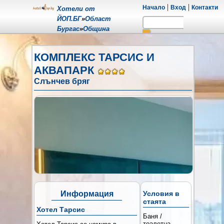
Начало
Вход
Контакти
Хотели от
ЙОП.БГ
»
Област
Бургас
»
Община
Несебър
»
Морки курорт
Слънчев
КОМПЛЕКС ТАРСИС И
бряг
»
КОМПЛЕКС
АКВАПАРК
Четери
ТАРСИС И АКВАПАРК
звезди
Слънчев бряг
Информация
Условия в
стаята
Хотел Тарсис
Баня /
тоалетна,