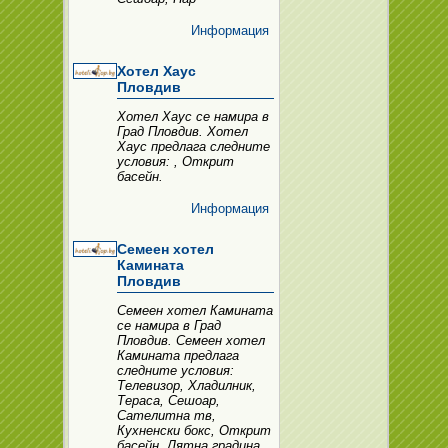
Информация
Хотел Xаус
Пловдив
Хотел Xаус се намира в
Град Пловдив. Хотел
Xаус предлага следните
условия: , Открит
басейн.
Информация
Семеен хотел
Камината
Пловдив
Семеен хотел Камината
се намира в Град
Пловдив. Семеен хотел
Камината предлага
следните условия:
Телевизор, Хладилник,
Тераса, Сешоар,
Сателитна тв,
Кухненски бокс, Открит
басейн, Лятна градина,