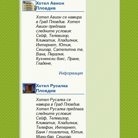
Хотел Авион
Пловдив
Хотел Авион се намира
в Град Пловдив. Хотел
Авион предлага
следните условия:
Сейф, Телевизор,
Климатик, Хладилник,
Интернет, Ютия,
Сешоар, Сателитна тв,
Вана, Пералня,
Кухненски бокс, Пране,
Гладене,
Информация
Хотел Русалка
Пловдив
Хотел Русалка се
намира в Град Пловдив.
Хотел Русалка предлага
следните условия:
Сейф, Телевизор,
Климатик, Хладилник,
Телефон, Интернет,
Баня / тоалетна, Ютия,
Мини-бар, Сешоар,