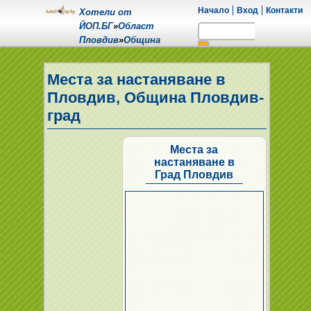
Начало
Вход
Контакти
Хотели от
ЙОП.БГ
»
Област
Пловдив
»
Община
Пловдив-град
»
Град
Пловдив
Места за настаняване в
Пловдив, Община Пловдив-
град
Места за
настаняване в
Град Пловдив