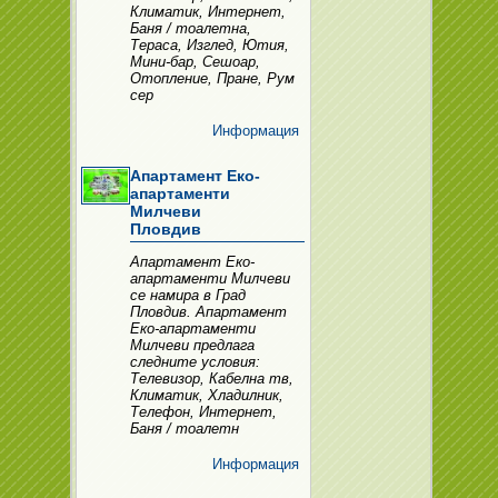
Климатик, Интернет,
Баня / тоалетна,
Тераса, Изглед, Ютия,
Мини-бар, Сешоар,
Отопление, Пране, Рум
сер
Информация
Апартамент Еко-
апартаменти
Милчеви
Пловдив
Апартамент Еко-
апартаменти Милчеви
се намира в Град
Пловдив. Апартамент
Еко-апартаменти
Милчеви предлага
следните условия:
Телевизор, Кабелна тв,
Климатик, Хладилник,
Телефон, Интернет,
Баня / тоалетн
Информация