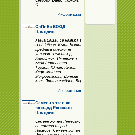
Сешоар, Вана, Паркинг,
О
Информация
СиПиЕс ЕООД
Пловдив
Къща Бакиш се намира в
Град Обзор. Къща Бакиш
предлага следните
условия: Телевизор,
Хладилник, Интернет,
Баня / тоалетна,
Тераса, Ютия, Кухня,
Кафе машина,
Микровълнова, Детски
кът, Лятна градина, Бар
Информация
Семеен хотел на
площад Ренесанс
Пловдив
Семеен хотел Ренесанс
се намира в Град
Пловдив. Семеен хотел
Ренесанс предлага