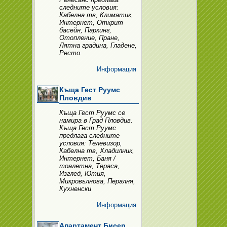
следните условия:
Кабелна тв, Климатик,
Интернет, Открит
басейн, Паркинг,
Отопление, Пране,
Лятна градина, Гладене,
Ресто
Информация
Къща Гест Руумс
Пловдив
Къща Гест Руумс се
намира в Град Пловдив.
Къща Гест Руумс
предлага следните
условия: Телевизор,
Кабелна тв, Хладилник,
Интернет, Баня /
тоалетна, Тераса,
Изглед, Ютия,
Микровълнова, Пералня,
Кухненски
Информация
Апартамент Бисер