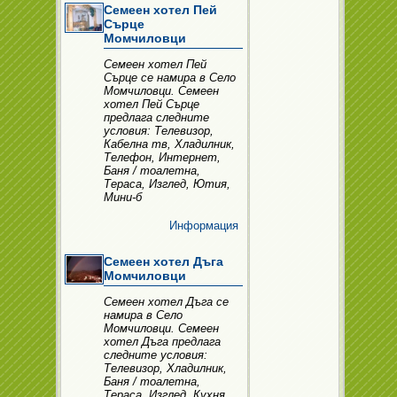
Семеен хотел Пей
Сърце
Момчиловци
Семеен хотел Пей
Сърце се намира в Село
Момчиловци. Семеен
хотел Пей Сърце
предлага следните
условия: Телевизор,
Кабелна тв, Хладилник,
Телефон, Интернет,
Баня / тоалетна,
Тераса, Изглед, Ютия,
Мини-б
Информация
Семеен хотел Дъга
Момчиловци
Семеен хотел Дъга се
намира в Село
Момчиловци. Семеен
хотел Дъга предлага
следните условия:
Телевизор, Хладилник,
Баня / тоалетна,
Тераса, Изглед, Кухня,