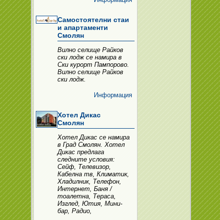
Самостоятелни стаи
и апартаменти
Смолян
Вилно селище Райков
ски лодж се намира в
Ски курорт Пампорово.
Вилно селище Райков
ски лодж.
Информация
Хотел Дикас
Смолян
Хотел Дикас се намира
в Град Смолян. Хотел
Дикас предлага
следните условия:
Сейф, Телевизор,
Кабелна тв, Климатик,
Хладилник, Телефон,
Интернет, Баня /
тоалетна, Тераса,
Изглед, Ютия, Мини-
бар, Радио,