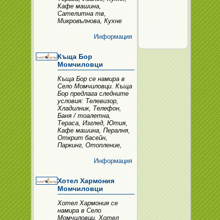
Кафе машина,
Сателитна тв,
Микровълнова, Кухне
Информация
Къща Бор
Момчиловци
Къща Бор се намира в
Село Момчиловци. Къща
Бор предлага следните
условия: Телевизор,
Хладилник, Телефон,
Баня / тоалетна,
Тераса, Изглед, Ютия,
Кафе машина, Пералня,
Открит басейн,
Паркинг, Отопление,
Информация
Хотел Хармония
Момчиловци
Хотел Хармония се
намира в Село
Момчиловци. Хотел