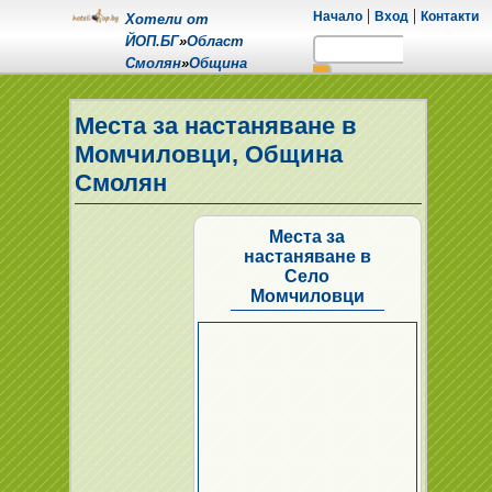
Начало
Вход
Контакти
Хотели от
ЙОП.БГ
»
Област
Смолян
»
Община
Смолян
»
Село
Момчиловци
Места за настаняване в
Момчиловци, Община
Смолян
Места за
настаняване в
Село
Момчиловци