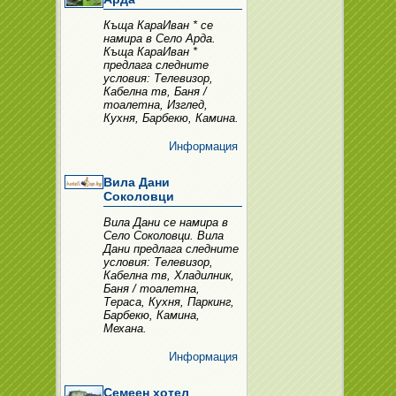
Къща КараИван * се
намира в Село Арда.
Къща КараИван *
предлага следните
условия: Телевизор,
Кабелна тв, Баня /
тоалетна, Изглед,
Кухня, Барбекю, Камина.
Информация
Вила Дани
Соколовци
Вила Дани се намира в
Село Соколовци. Вила
Дани предлага следните
условия: Телевизор,
Кабелна тв, Хладилник,
Баня / тоалетна,
Тераса, Кухня, Паркинг,
Барбекю, Камина,
Механа.
Информация
Семеен хотел