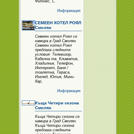
Фитнес, С
Информация
СЕМЕЕН ХОТЕЛ РОЯЛ
Смолян
Семеен хотел Роял се
намира в Град Смолян.
Семеен хотел Роял
предлага следните
условия: Телевизор,
Кабелна тв, Климатик,
Хладилник, Телефон,
Интернет, Баня /
тоалетна, Тераса,
Изглед, Ютия, Мини-
бар,
Информация
Къща Четири сезона
Смолян
Къща Четири сезона се
намира в Град Смолян.
Къща Четири сезона
предлага следните