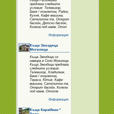
Къща Реселешки
предлага следните
условия: Телевизор,
Баня / тоалетна, Радио,
Кухня, Кафе машина,
Сателитна тв, Открит
басейн, Детски басейн,
Колела под наем, Отоп
Информация
Къща Звездица
Могилица
Къща Звездица се
намира в Село Могилица.
Къща Звездица предлага
следните условия:
Телевизор, Хладилник,
Баня / тоалетна,
Тераса, Ютия, Кафе
машина, Сателитна тв,
Открит басейн, Колела
под наем, Отопле
Информация
Къща КараИван *
Арда