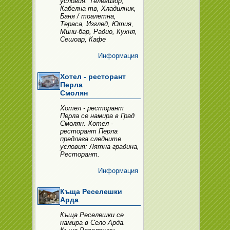
условия: Телевизор,
Кабелна тв, Хладилник,
Баня / тоалетна,
Тераса, Изглед, Ютия,
Мини-бар, Радио, Кухня,
Сешоар, Кафе
Информация
Хотел - ресторант
Перла
Смолян
Хотел - ресторант
Перла се намира в Град
Смолян. Хотел -
ресторант Перла
предлага следните
условия: Лятна градина,
Ресторант.
Информация
Къща Реселешки
Арда
Къща Реселешки се
намира в Село Арда.