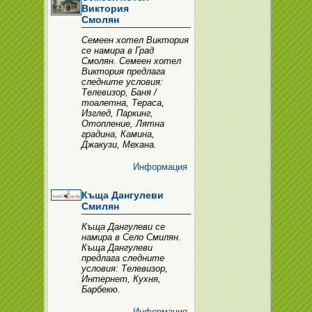
Виктория
Смолян
Семеен хотел Виктория
се намира в Град
Смолян. Семеен хотел
Виктория предлага
следните условия:
Телевизор, Баня /
тоалетна, Тераса,
Изглед, Паркинг,
Отопление, Лятна
градина, Камина,
Джакузи, Механа.
Информация
Къща Дангулеви
Смилян
Къща Дангулеви се
намира в Село Смилян.
Къща Дангулеви
предлага следните
условия: Телевизор,
Интернет, Кухня,
Барбекю.
Информация